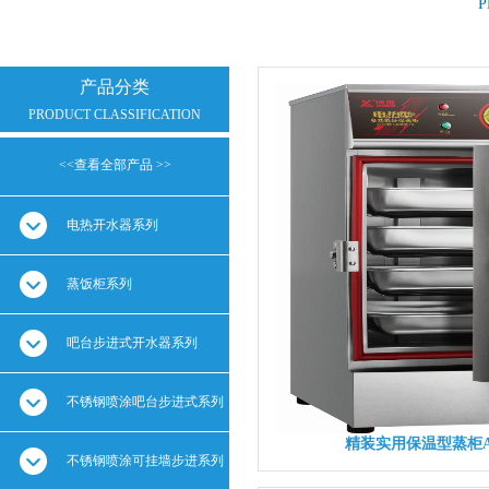
P
产品分类
PRODUCT CLASSIFICATION
<<查看全部产品 >>
全部产品
电热开水器系列
蒸饭柜系列
吧台步进式开水器系列
不锈钢喷涂吧台步进式系列
精装实用保温型蒸柜AVK
不锈钢喷涂可挂墙步进系列